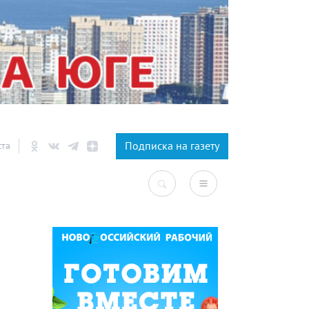
×
Подписка на газету
ста