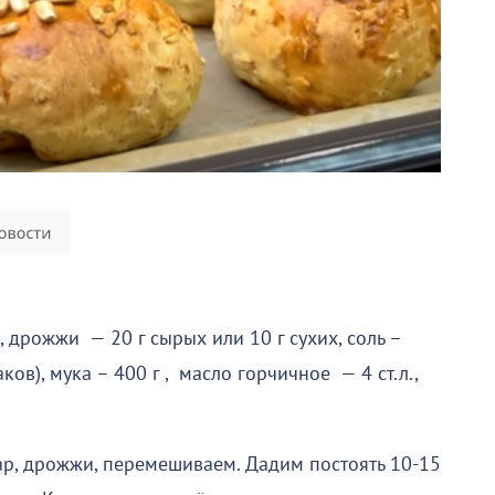
., дрожжи — 20 г сырых или 10 г сухих, соль –
аков), мука – 400 г , масло горчичное — 4 ст.л.,
ар, дрожжи, перемешиваем. Дадим постоять 10-15