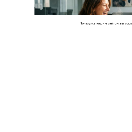
Пользуясь нашим сайтом, вы согл
Фото автора. Сгенерировано ИИ
Подписывайтесь на НР в
События
1521 — Эрнан Кортес захватил столицу 