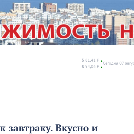
$
81,41 ₽
▲
Сегодня 07 авгу
€
94,06 ₽
▲
к завтраку. Вкусно и