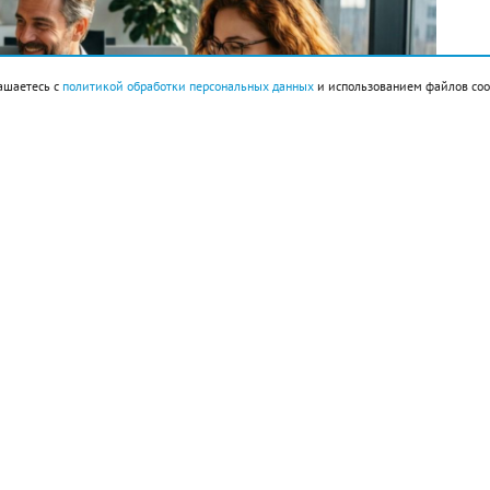
ашаетесь с
политикой обработки персональных данных
и использованием файлов coo
империи ацтеков Теночтитлан