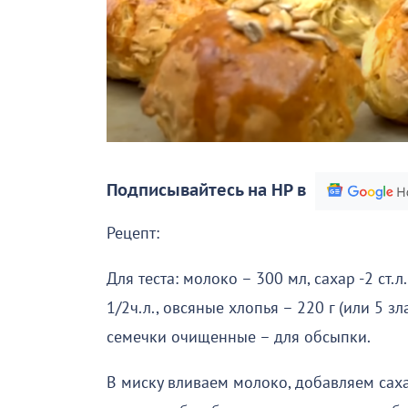
Подписывайтесь на НР в
Рецепт:
Для теста: молоко – 300 мл, сахар -2 ст.л
1/2ч.л., овсяные хлопья – 220 г (или 5 зл
семечки очищенные – для обсыпки.
В миску вливаем молоко, добавляем сах