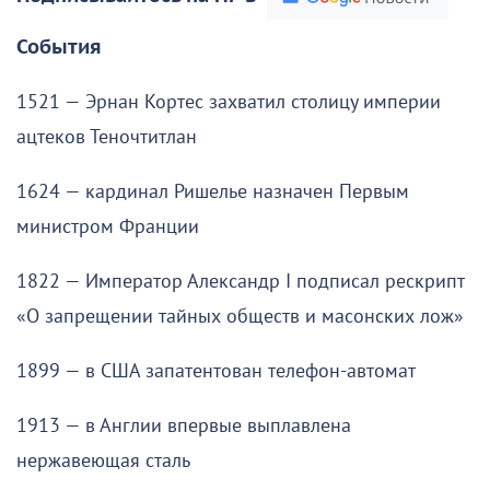
События
1521 — Эрнан Кортес захватил столицу империи
ацтеков Теночтитлан
1624 — кардинал Ришелье назначен Первым
министром Франции
1822 — Император Александр I подписал рескрипт
«О запрещении тайных обществ и масонских лож»
1899 — в США запатентован телефон-автомат
1913 — в Англии впервые выплавлена
нержавеющая сталь