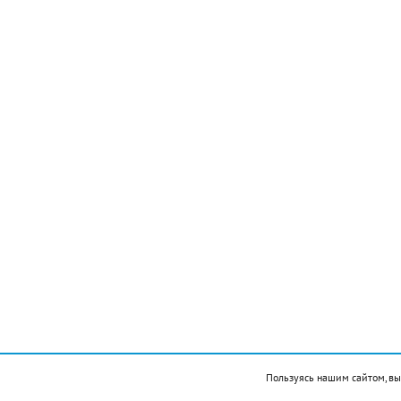
муниципальных услуг. Подробнее — на
сайте
производительность.рф
Краснодарский край новости
Новости Новороссийск
это интересно
Ольга Брынцева
12 августа отмечаем
Пользуясь нашим сайтом, вы