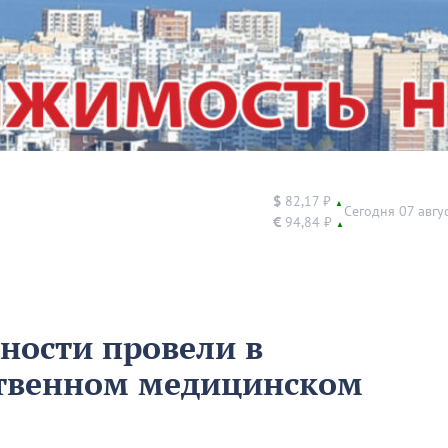
$
82,17 ₽
▲
Сегодня 07 авгу
€
94,84 ₽
▲
ности провели в
ственном медицинском