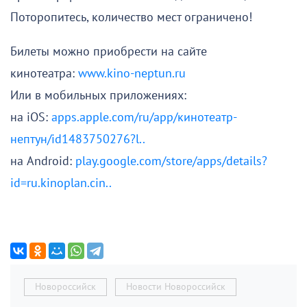
Поторопитесь, количество мест ограничено!
Билеты можно приобрести на сайте
кинотеатра:
www.kino-neptun.ru
Или в мобильных приложениях:
на iOS:
apps.apple.com/ru/app/кинотеатр-
нептун/id1483750276?l..
на Android:
play.google.com/store/apps/details?
id=ru.kinoplan.cin..
Новороссийск
Новости Новороссийск