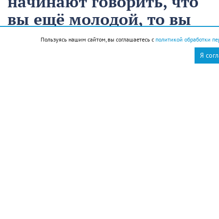
начинают говорить, что
вы ещё молодой, то вы
уже старый
Пользуясь нашим сайтом, вы соглашаетесь с
политикой обработки пе
Я сог
12 августа
Общество
Чем запомнился этот день и что сегодня отмечаем