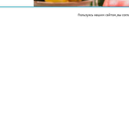
Пользуясь нашим сайтом, вы согл
Подписывайтесь на НР в
Ингредиенты: арбуз 300 г, лимонный с
Приготовление:
разрезать арбуз на не
косточек.