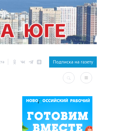
×
Подписка на газету
ста