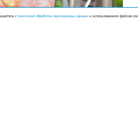
ашаетесь с
политикой обработки персональных данных
и использованием файлов coo
ок 160 г, сахарный сироп 3 ст. л., лед.
большие кубики, предварительно очистив его от