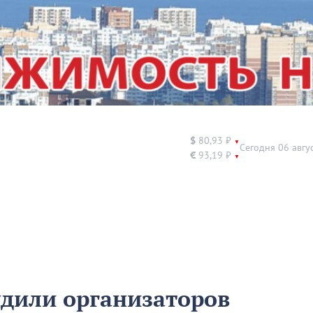
$
80,93 ₽
▼
Сегодня 06 авгу
€
93,19 ₽
▼
удили организаторов