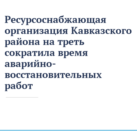
Ресурсоснабжающая
организация Кавказского
района на треть
сократила время
аварийно-
восстановительных
работ
13 августа
Нацпроекты
На предприятии «Водоканал» в Кропоткине
оптимизировали процесс проведения аварийно-
восстановительных работ в рамках регионального