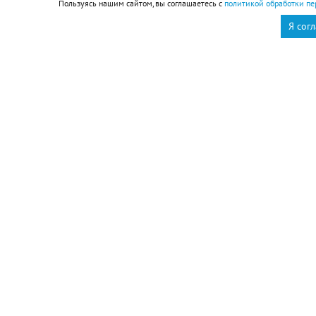
Пользуясь нашим сайтом, вы соглашаетесь с
политикой обработки пе
проекта «Бережливый регион».
Я сог
Подписывайтесь на НР в
— Реализация проектов повышения