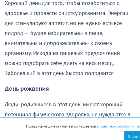
Хороший день для того, чтобы позаботиться о
здоровье и провести очистку организма. Энергии
дня стимулируют аппетит, но не нужно есть все
подряд — будьте избирательны в пище,
внимательны и доброжелательны к своему
организму. Исходя из пищевых предпочтений
можно подобрать себе диету на весь месяц.
Заболевший в этот день быстро поправится
День рождения
Люди, родившиеся в этот день, имеют хороший
потенциал физического здоровья, не нуждаются в
строгой диете и редко страдают избыточным весом.
Пользуясь нашим сайтом, вы соглашаетесь с
политикой обработки пе
Как правило, они обладают житейской мудростью и
Я сог