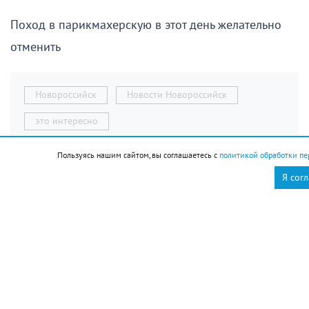
Поход в парикмахерскую в этот день желательно
отменить
Новороссийск
Новости Новороссийск
это интересно
Пользуясь нашим сайтом, вы соглашаетесь с
политикой обработки пе
Я сог
Ольга Брынцева
12 августа отмечаем