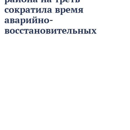
сократила время
аварийно-
восстановительных
работ
13 августа
Нацпроекты
На предприятии «Водоканал» в Кропоткине
оптимизировали процесс проведения аварийно-
восстановительных работ в рамках регионального
проекта «Бережливый регион».