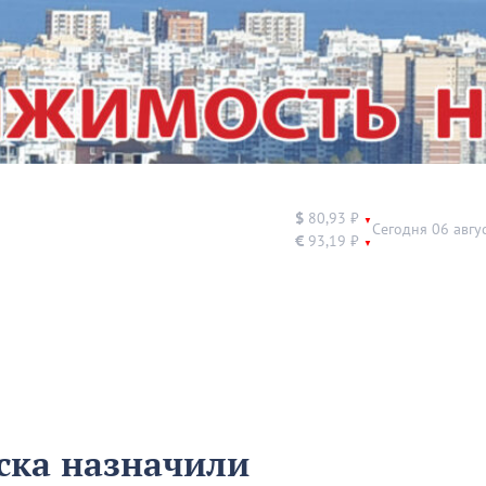
$
80,93 ₽
▼
Сегодня 06 авгу
€
93,19 ₽
▼
ска назначили