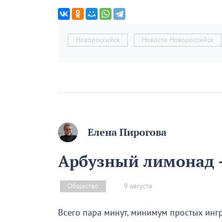
Новороссийск
Новости Новороссийск
Елена Пирогова
Арбузный лимонад –
9 августа
Общество
Всего пара минут, минимум простых инг