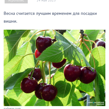
14 мая 2023
Агрополис
Весна считается лучшим временем для посадки
вишни.
pxhere.com