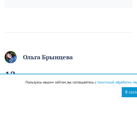
Ольга Брынцева
12 августа отмечаем
День молодёжи. Если вам
Пользуясь нашим сайтом, вы соглашаетесь с
политикой обработки пе
Я сог
начинают говорить, что
вы ещё молодой, то вы
уже старый
12 августа
Общество