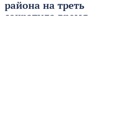
района на треть
сократила время
аварийно-
восстановительных
работ
13 августа
Нацпроекты
На предприятии «Водоканал» в Кропоткине
оптимизировали процесс проведения аварийно-
восстановительных работ в рамках регионального
проекта «Бережливый регион».