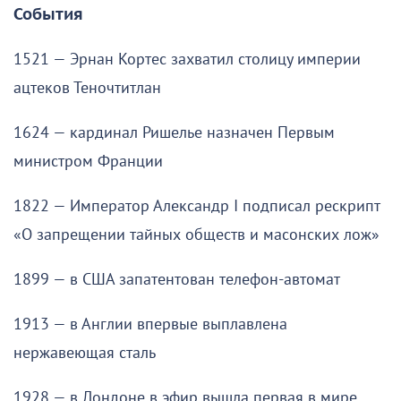
События
1521 — Эрнан Кортес захватил столицу империи
ацтеков Теночтитлан
1624 — кардинал Ришелье назначен Первым
министром Франции
1822 — Император Александр I подписал рескрипт
«О запрещении тайных обществ и масонских лож»
1899 — в США запатентован телефон-автомат
1913 — в Англии впервые выплавлена
нержавеющая сталь
1928 — в Лондоне в эфир вышла первая в мире