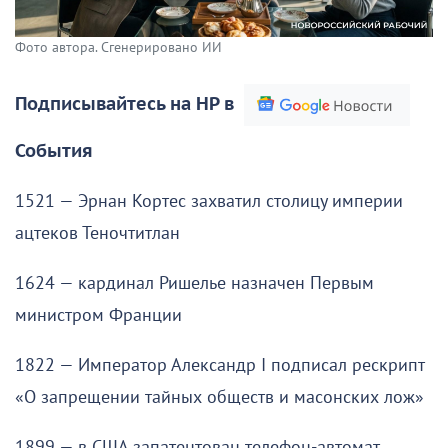
Фото автора. Сгенерировано ИИ
Подписывайтесь на НР в
События
1521 — Эрнан Кортес захватил столицу империи
ацтеков Теночтитлан
1624 — кардинал Ришелье назначен Первым
министром Франции
1822 — Император Александр I подписал рескрипт
«О запрещении тайных обществ и масонских лож»
1899 — в США запатентован телефон-автомат