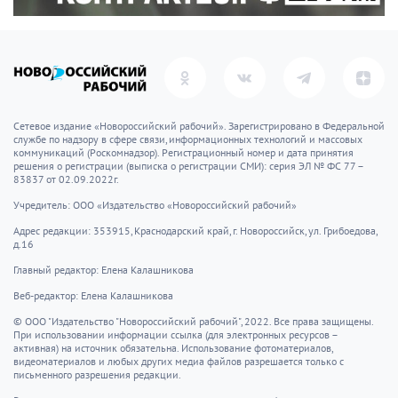
1624 — кардинал Ришелье назначен Первым
министром Франции
1822 — Император Александр I подписал рескрипт
«О запрещении тайных обществ и масонских лож»
1899 — в США запатентован телефон-автомат
1913 — в Англии впервые выплавлена
нержавеющая сталь
1928 — в Лондоне в эфир вышла первая в мире
цветная телепередача
1961 — начато сооружение Берлинской стены
1932 — в Италии успешно прошло испытание