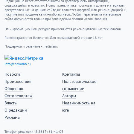
коротковолновое радио
2002 — в Москве представлен уникальный прибор,
позволяющий проводить операцию на сердце без
его остановки
2004 — открылись XXVIII летние Олимпийские игры
в Афинах (Греция)
История города
В 1963 году в поселке Верхнебаканском открыт
памятник участникам похода Таманской армии
Праздники
День встреч