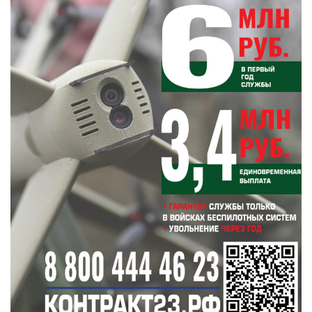
Фото автора. Сгенерировано ИИ
Подписывайтесь на НР в
События
1521 — Эрнан Кортес захватил столицу империи
ацтеков Теночтитлан