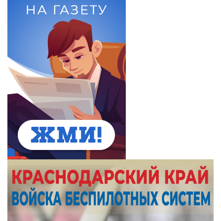
Ольга Брынцева
13 августа отмечаем
Международный день
левшей. Прикольно,
когда шеф-левша
говорит тебе, что ты его
правая рука
13 августа
Общество
Чем запомнился этот день и что сегодня отмечаем