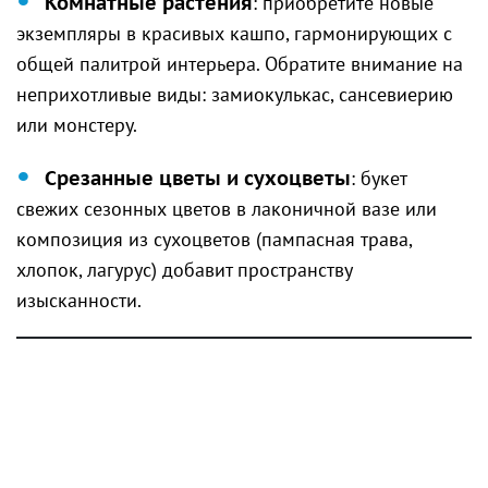
Комнатные растения
: приобретите новые
экземпляры в красивых кашпо, гармонирующих с
общей палитрой интерьера. Обратите внимание на
неприхотливые виды: замиокулькас, сансевиерию
или монстеру.
Срезанные цветы и сухоцветы
: букет
свежих сезонных цветов в лаконичной вазе или
композиция из сухоцветов (пампасная трава,
хлопок, лагурус) добавит пространству
изысканности.
4. Настенный декор: галерея
воспоминаний и искусства
Пустые стены часто создают ощущение