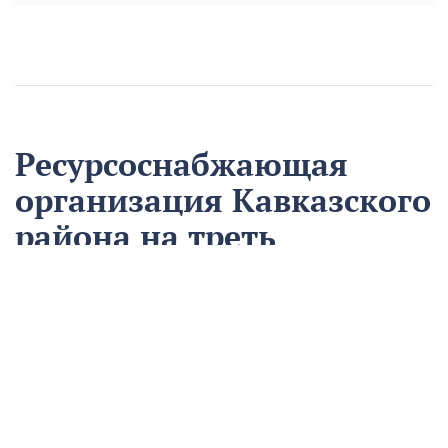
Ресурсоснабжающая
организация Кавказского
района на треть
сократила время
аварийно-
восстановительных
работ
13 августа
Нацпроекты