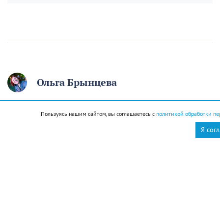
Ольга Брынцева
12 августа отмечаем
Пользуясь нашим сайтом, вы соглашаетесь с
политикой обработки пе
День молодёжи. Если вам
Я сог
начинают говорить, что
вы ещё молодой, то вы
уже старый
12 августа
Общество