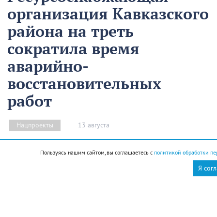
организация Кавказского
района на треть
сократила время
аварийно-
восстановительных
работ
13 августа
Нацпроекты
На предприятии «Водоканал» в Кропоткине
Пользуясь нашим сайтом, вы соглашаетесь с
политикой обработки пе
оптимизировали процесс проведения аварийно-
Я сог
восстановительных работ в рамках регионального
проекта «Бережливый регион».