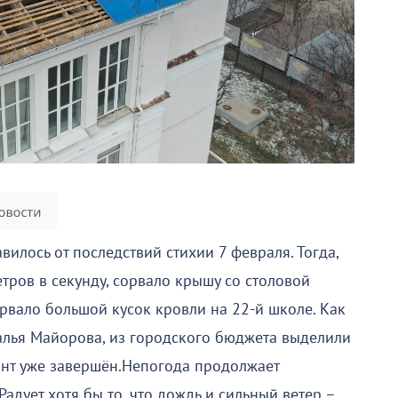
илось от последствий стихии 7 февраля. Тогда,
тров в секунду, сорвало крышу со столовой
рвало большой кусок кровли на 22-й школе. Как
алья Майорова, из городского бюджета выделили
онт уже завершён.Непогода продолжает
адует хотя бы то, что дождь и сильный ветер –