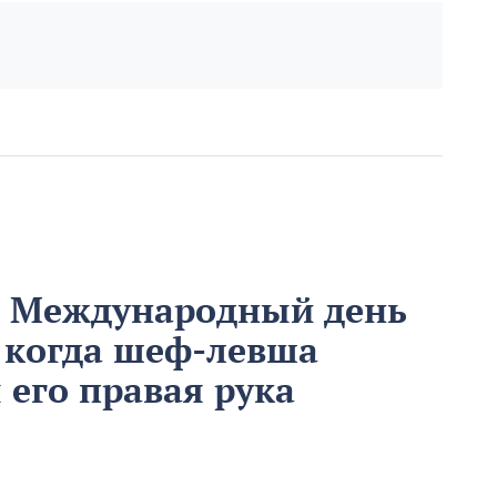
м Международный день
 когда шеф-левша
ы его правая рука