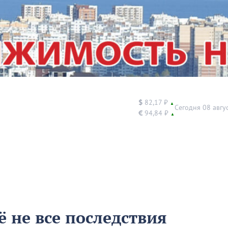
$
82,17 ₽
▲
Сегодня 08 авгу
€
94,84 ₽
▲
 не все последствия