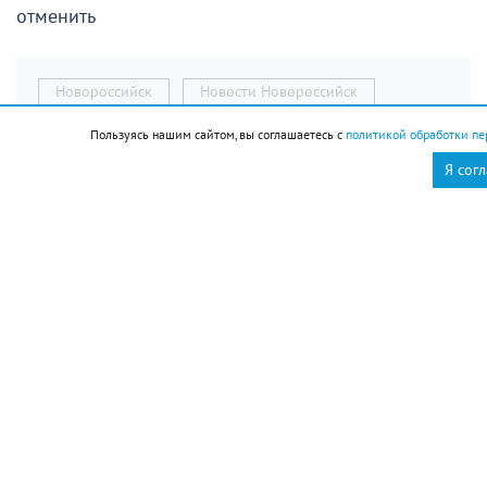
отменить
Новороссийск
Новости Новороссийск
это интересно
Пользуясь нашим сайтом, вы соглашаетесь с
политикой обработки пе
Я сог
Ольга Брынцева
12 августа отмечаем
День молодёжи. Если вам