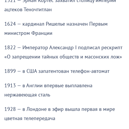
1521 — Эрнан Кортес захватил столицу империи
ацтеков Теночтитлан
1624 — кардинал Ришелье назначен Первым
министром Франции
1822 — Император Александр I подписал рескрипт
«О запрещении тайных обществ и масонских лож»
1899 — в США запатентован телефон-автомат
1913 — в Англии впервые выплавлена
нержавеющая сталь
1928 — в Лондоне в эфир вышла первая в мире
цветная телепередача