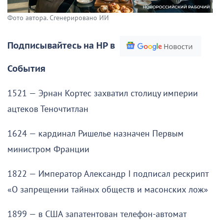
Фото автора. Сгенерировано ИИ
Подписывайтесь на НР в
События
1521 — Эрнан Кортес захватил столицу империи
ацтеков Теночтитлан
1624 — кардинал Ришелье назначен Первым
министром Франции
1822 — Император Александр I подписал рескрипт
«О запрещении тайных обществ и масонских лож»
1899 — в США запатентован телефон-автомат