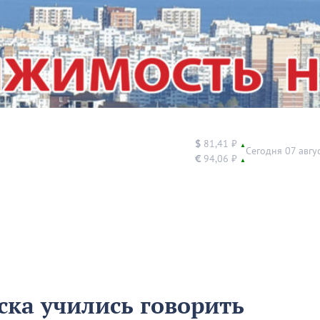
$
81,41 ₽
▲
Сегодня 07 авгу
€
94,06 ₽
▲
ка учились говорить