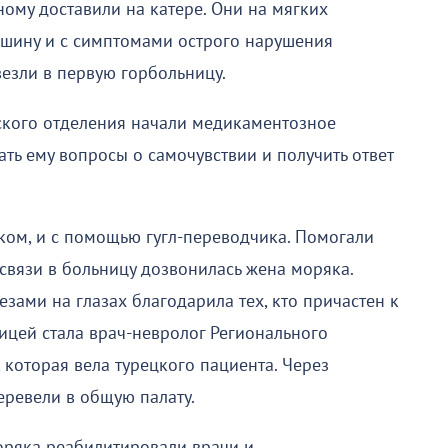
ному доставили на катере. Они на мягких
ашину и с симптомами острого нарушения
езли в первую горбольницу.
ского отделения начали медикаментозное
ать ему вопросы о самочувствии и получить ответ
ом, и с помощью гугл-переводчика. Помогали
связи в больницу дозвонилась жена моряка.
лезами на глазах благодарила тех, кто причастен к
ницей стала врач-невролог Регионального
 которая вела турецкого пациента. Через
еревели в общую палату.
оряка реабилитировали врачи и