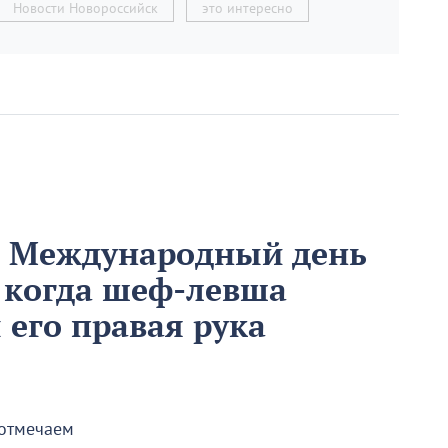
Новости Новороссийск
это интересно
м Международный день
 когда шеф-левша
ы его правая рука
 отмечаем