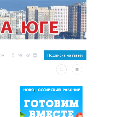
×
Подписка на газету
ста