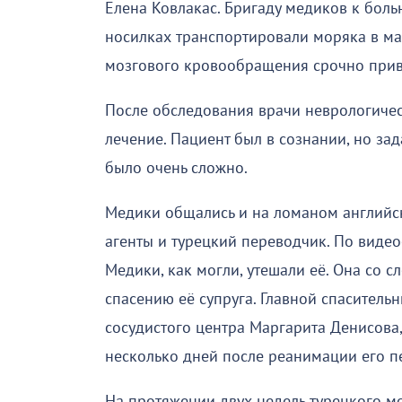
Елена Ковлакас. Бригаду медиков к боль
носилках транспортировали моряка в м
мозгового кровообращения срочно прив
После обследования врачи неврологиче
лечение. Пациент был в сознании, но зад
было очень сложно.
Медики общались и на ломаном английск
агенты и турецкий переводчик. По видео
Медики, как могли, утешали её. Она со с
спасению её супруга. Главной спаситель
сосудистого центра Маргарита Денисова,
несколько дней после реанимации его п
На протяжении двух недель турецкого м