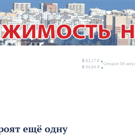
$
82,17 ₽
▲
Сегодня 08 авгу
€
94,84 ₽
▲
роят ещё одну