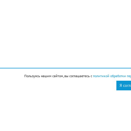
Подписывайтесь на НР в
Пользуясь нашим сайтом, вы соглашаетесь с
политикой обработки пе
Я сог
События
1323 — заключён первый официальный мирный
договор между Великим Новгородом и Швецией —
«Ореховский мир»