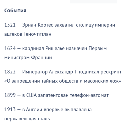
События
1521 — Эрнан Кортес захватил столицу империи
ацтеков Теночтитлан
1624 — кардинал Ришелье назначен Первым
министром Франции
1822 — Император Александр I подписал рескрипт
«О запрещении тайных обществ и масонских лож»
1899 — в США запатентован телефон-автомат
1913 — в Англии впервые выплавлена
нержавеющая сталь