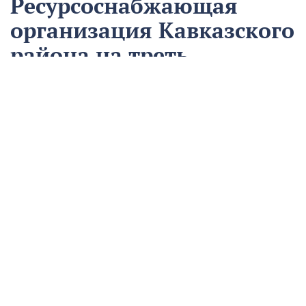
Ресурсоснабжающая
организация Кавказского
района на треть
сократила время
аварийно-
восстановительных
работ
13 августа
Нацпроекты
На предприятии «Водоканал» в Кропоткине
оптимизировали процесс проведения аварийно-
восстановительных работ в рамках регионального
проекта «Бережливый регион».