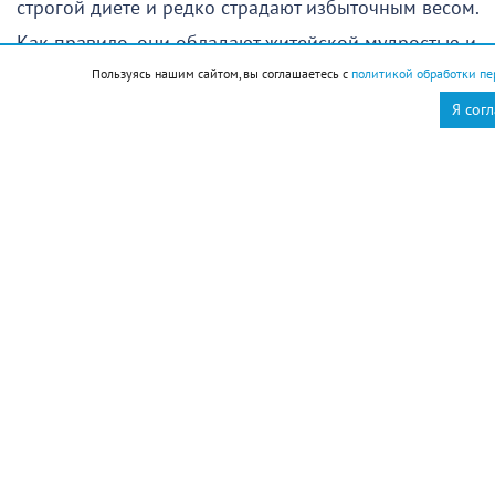
строгой диете и редко страдают избыточным весом.
Как правило, они обладают житейской мудростью и
Пользуясь нашим сайтом, вы соглашаетесь с
политикой обработки пе
бывают очень привязаны к близким
Я сог
Стрижка
Поход в парикмахерскую в этот день желательно
отменить
Новороссийск
Новости Новороссийск
это интересно