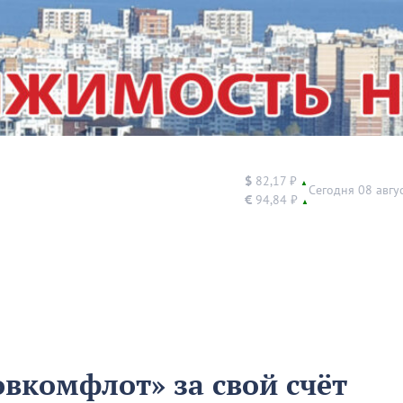
$
82,17 ₽
▲
Сегодня 08 авгу
€
94,84 ₽
▲
овкомфлот» за свой счёт