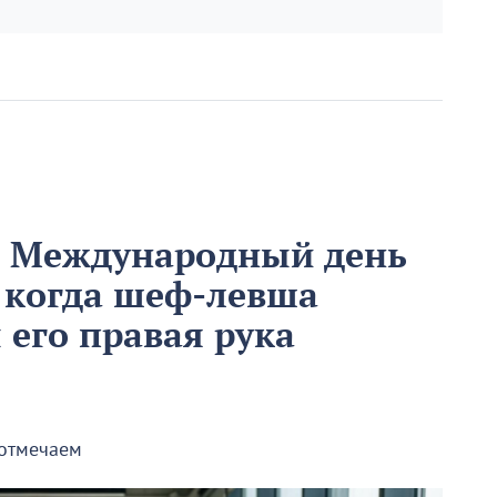
м Международный день
 когда шеф-левша
ы его правая рука
 отмечаем