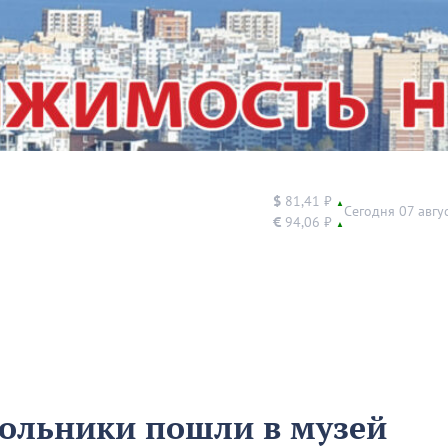
$
81,41 ₽
▲
Сегодня 07 авгу
€
94,06 ₽
▲
кольники пошли в музей