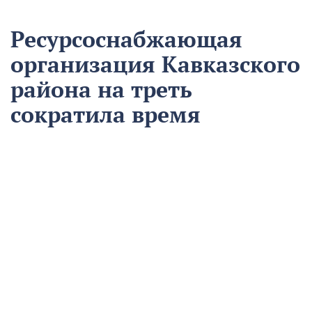
Ресурсоснабжающая
организация Кавказского
района на треть
сократила время
аварийно-
восстановительных
работ
13 августа
Нацпроекты
На предприятии «Водоканал» в Кропоткине
оптимизировали процесс проведения аварийно-
восстановительных работ в рамках регионального