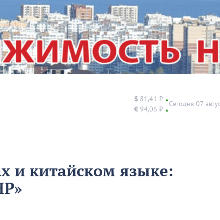
$
81,41 ₽
▲
Сегодня 07 авгу
€
94,06 ₽
▲
х и китайском языке:
НР»