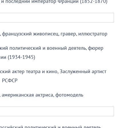
нт и последний император Франции (1852-1870)
 французский живописец, гравер, иллюстратор
цкий политический и военный деятель, фюрер
ии (1934-1945)
тский актер театра и кино, Заслуженный артист
РСФСР
, американская актриса, фотомодель
российский политический и военный деятель