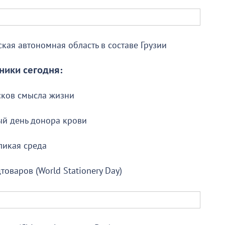
ая автономная область в составе Грузии
ники сегодня:
сков смысла жизни
й день донора крови
ликая среда
оваров (World Stationery Day)