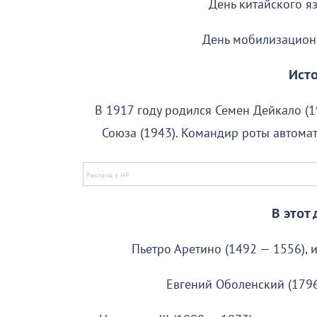
День китайского яз
День мобилизацио
Исто
В 1917 году родился Семен Дейкало (19
Союза (1943). Командир роты автома
В этот
Пьетро Аретино (1492 — 1556), 
Евгений Оболенский (1796 