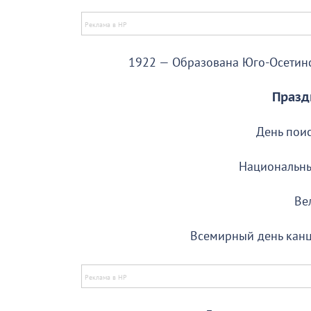
1922 — Образована Юго-Осетинск
Празд
День пои
Национальны
Ве
Всемирный день канцт