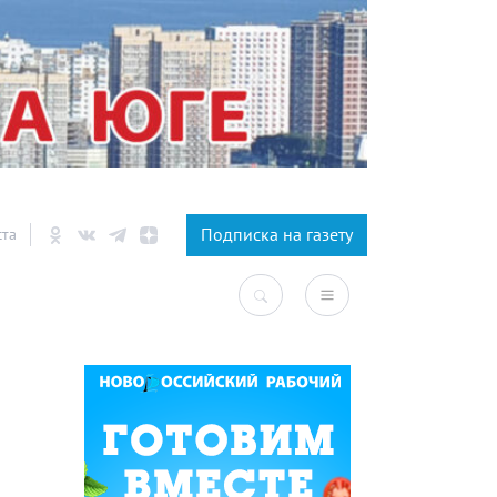
×
Подписка на газету
ста