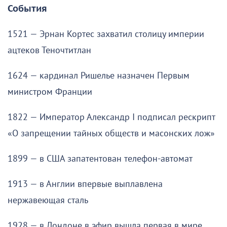
События
1521 — Эрнан Кортес захватил столицу империи
ацтеков Теночтитлан
1624 — кардинал Ришелье назначен Первым
министром Франции
1822 — Император Александр I подписал рескрипт
«О запрещении тайных обществ и масонских лож»
1899 — в США запатентован телефон-автомат
1913 — в Англии впервые выплавлена
нержавеющая сталь
1928 — в Лондоне в эфир вышла первая в мире