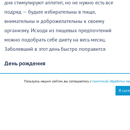
дня стимулируют аппетит, но не нужно есть все
подряд — будьте избирательны в пище,
внимательны и доброжелательны к своему
организму. Исходя из пищевых предпочтений
можно подобрать себе диету на весь месяц.
Заболевший в этот день быстро поправится
День рождения
Люди, родившиеся в этот день, имеют хороший
Пользуясь нашим сайтом, вы соглашаетесь с
политикой обработки пе
потенциал физического здоровья, не нуждаются в
Я сог
строгой диете и редко страдают избыточным весом.
Как правило, они обладают житейской мудростью и
бывают очень привязаны к близким
Стрижка