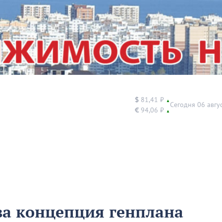
$
81,41 ₽
▲
Сегодня 06 авгу
€
94,06 ₽
▲
ова концепция генплана