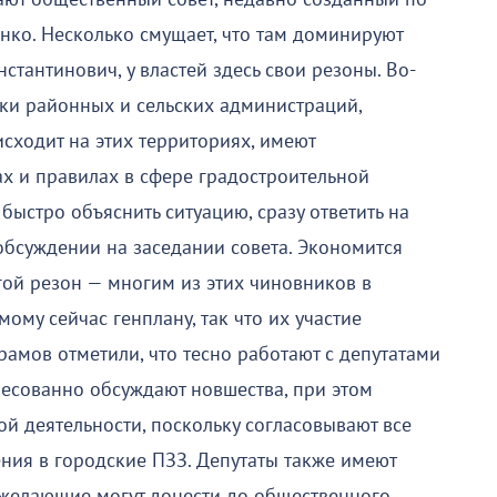
нко. Несколько смущает, что там доминируют
стантинович, у властей здесь свои резоны. Во-
ики районных и сельских администраций,
сходит на этих территориях, имеют
х и правилах в сфере градостроительной
 быстро объяснить ситуацию, сразу ответить на
обсуждении на заседании совета. Экономится
гой резон — многим из этих чиновников в
ому сейчас генплану, так что их участие
амов отметили, что тесно работают с депутатами
ресованно обсуждают новшества, при этом
й деятельности, поскольку согласовывают все
ния в городские ПЗЗ. Депутаты также имеют
х желающие могут донести до общественного