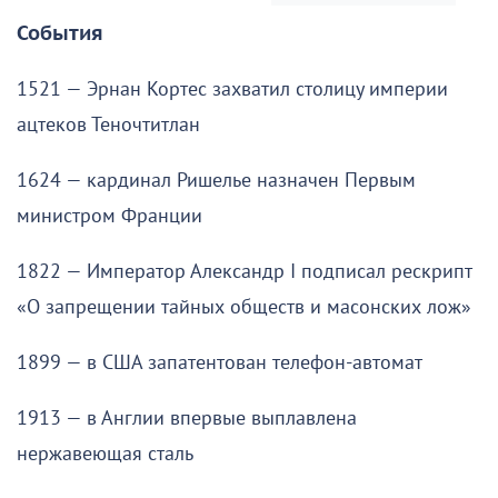
События
1521 — Эрнан Кортес захватил столицу империи
ацтеков Теночтитлан
1624 — кардинал Ришелье назначен Первым
министром Франции
1822 — Император Александр I подписал рескрипт
«О запрещении тайных обществ и масонских лож»
1899 — в США запатентован телефон-автомат
1913 — в Англии впервые выплавлена
нержавеющая сталь