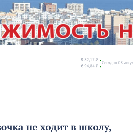
$
82,17 ₽
▲
Сегодня 08 авгу
€
94,84 ₽
▲
очка не ходит в школу,