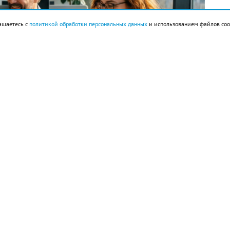
ашаетесь с
политикой обработки персональных данных
и использованием файлов coo
империи ацтеков Теночтитлан