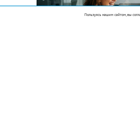
Пользуясь нашим сайтом, вы согл
Фото автора. Сгенерировано ИИ
Подписывайтесь на НР в
События
1521 — Эрнан Кортес захватил столицу 