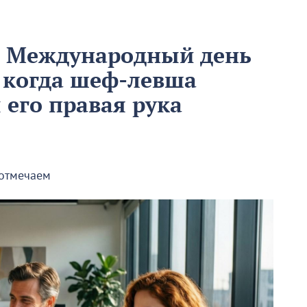
м Международный день
 когда шеф-левша
ы его правая рука
 отмечаем