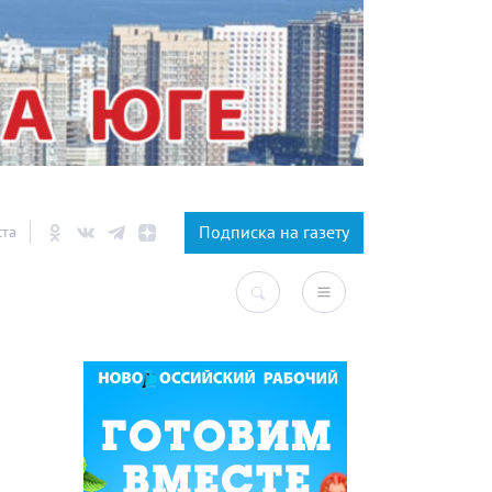
×
Подписка на газету
ста