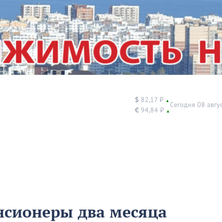
$
82,17 ₽
▲
Сегодня 08 авгу
€
94,84 ₽
▲
нсионеры два месяца