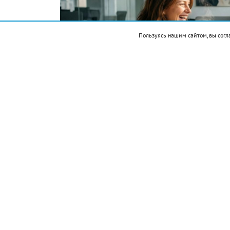
Пользуясь нашим сайтом, вы согл
Фото автора. Сгенерировано ИИ
Подписывайтесь на НР в
События
1521 — Эрнан Кортес захватил столицу 