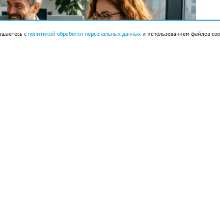
ашаетесь с
политикой обработки персональных данных
и использованием файлов coo
империи ацтеков Теночтитлан