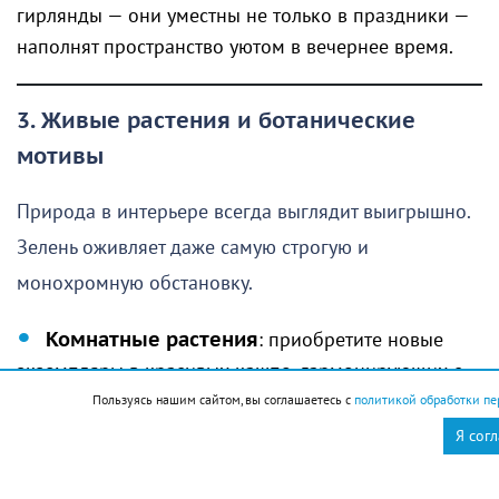
гирлянды — они уместны не только в праздники —
наполнят пространство уютом в вечернее время.
3. Живые растения и ботанические
мотивы
Природа в интерьере всегда выглядит выигрышно.
Зелень оживляет даже самую строгую и
монохромную обстановку.
Комнатные растения
: приобретите новые
экземпляры в красивых кашпо, гармонирующих с
общей палитрой интерьера. Обратите внимание на
Пользуясь нашим сайтом, вы соглашаетесь с
политикой обработки пе
неприхотливые виды: замиокулькас, сансевиерию
Я сог
или монстеру.