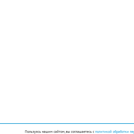
Подписывайтесь на НР в
События
1323 — заключён первый официальный мирный
договор между Великим Новгородом и Швецией —
«Ореховский мир»
1851 — в США запатентована швейная машинка
1865 — во время хирургической операции впервые
использована карболовая кислота (фенол) для
Пользуясь нашим сайтом, вы соглашаетесь с
политикой обработки пе