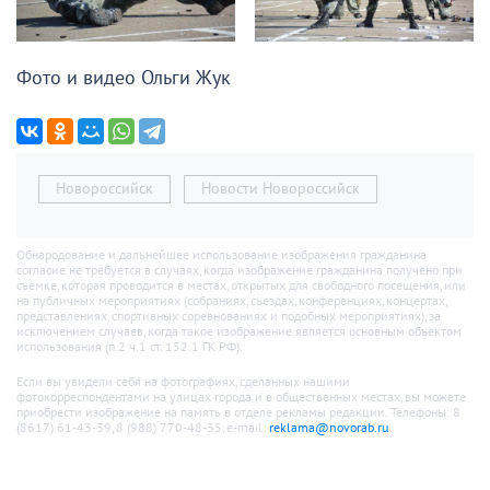
Фото и видео Ольги Жук
Новороссийск
Новости Новороссийск
Обнародование и дальнейшее использование изображения гражданина
согласие не требуется в случаях, когда изображение гражданина получено при
съемке, которая проводится в местах, открытых для свободного посещения, или
на публичных мероприятиях (собраниях, съездах, конференциях, концертах,
представлениях, спортивных соревнованиях и подобных мероприятиях), за
исключением случаев, когда такое изображение является основным объектом
использования (п.2 ч.1 ст. 152.1 ГК РФ).
Если вы увидели себя на фотографиях, сделанных нашими
фотокорреспондентами на улицах города и в общественных местах, вы можете
приобрести изображение на память в отделе рекламы редакции. Телефоны: 8
(8617) 61-43-39, 8 (988) 770-48-35, e-mail:
reklama@novorab.ru