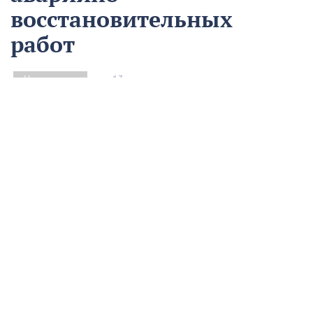
восстановительных
работ
13 августа
Нацпроекты
На предприятии «Водоканал» в Кропоткине
оптимизировали процесс проведения аварийно-
восстановительных работ в рамках регионального
проекта «Бережливый регион».