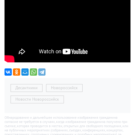
Десантники
Новороссийск
Новости Новороссийск
Обнародование и дальнейшее использование изображения гражданина
согласие не требуется в случаях, когда изображение гражданина получено при
съемке, которая проводится в местах, открытых для свободного посещения, или
на публичных мероприятиях (собраниях, съездах, конференциях, концертах,
представлениях, спортивных соревнованиях и подобных мероприятиях), за