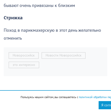
бывают очень привязаны к близким
Стрижка
Поход в парикмахерскую в этот день желательно
отменить
Новороссийск
Новости Новороссийск
это интересно
Пользуясь нашим сайтом, вы соглашаетесь с
политикой обработки пе
Я сог