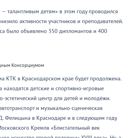
 — талантливым детям» в этом году проводился
снизило активности участников и преподавателей.
са было объявлено 350 дипломантов и 400
одным Консорциумом
ма КТК в Краснодарском крае будет продолжена.
а находятся детские и спортивно-игровые
о-эстетический центр для детей и молодёжи.
автотранспорт и музыкально-сценическая
.Д. Фелицына в Краснодаре и в следующем году
Московского Кремля «Блистательный век
е искусство второй половины XVIII века». Ну, а