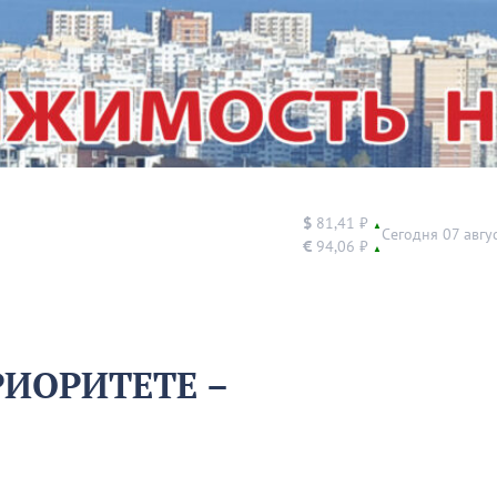
$
81,41 ₽
▲
Сегодня 07 авгу
€
94,06 ₽
▲
ПРИОРИТЕТЕ –