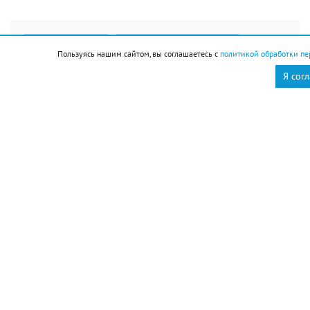
Новороссийск
Новости Новороссийск
Пользуясь нашим сайтом, вы соглашаетесь с
политикой обработки пе
это интересно
Я сог
Ресурсоснабжающая
организация Кавказского
района на треть
сократила время
аварийно-