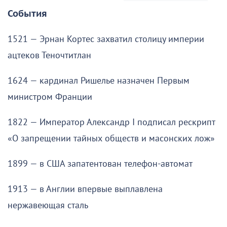
События
1521 — Эрнан Кортес захватил столицу империи
ацтеков Теночтитлан
1624 — кардинал Ришелье назначен Первым
министром Франции
1822 — Император Александр I подписал рескрипт
«О запрещении тайных обществ и масонских лож»
1899 — в США запатентован телефон-автомат
1913 — в Англии впервые выплавлена
нержавеющая сталь