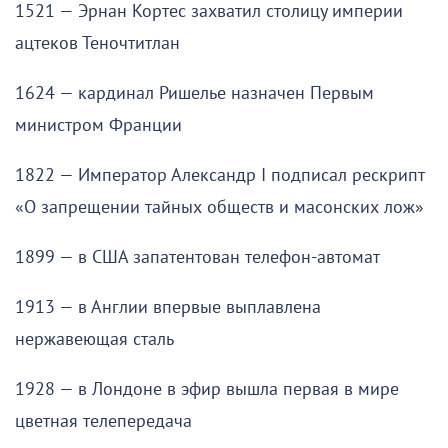
1521 — Эрнан Кортес захватил столицу империи
ацтеков Теночтитлан
1624 — кардинал Ришелье назначен Первым
министром Франции
1822 — Император Александр I подписал рескрипт
«О запрещении тайных обществ и масонских лож»
1899 — в США запатентован телефон-автомат
1913 — в Англии впервые выплавлена
нержавеющая сталь
1928 — в Лондоне в эфир вышла первая в мире
цветная телепередача