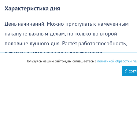
Характеристика дня
День начинаний. Можно приступать к намеченным
накануне важным делам, но только во второй
половине лунного дня. Растёт работоспособность,
активизируется научная и практическая
Пользуясь нашим сайтом, вы соглашаетесь с
политикой обработки пе
деятельность. Смело осваивайте новые знания в
Я сог
любой области – сейчас это весьма своевременно
Здоровье
Хороший день для того, чтобы позаботиться о
здоровье и провести очистку организма. Энергии
дня стимулируют аппетит, но не нужно есть все
подряд — будьте избирательны в пище,