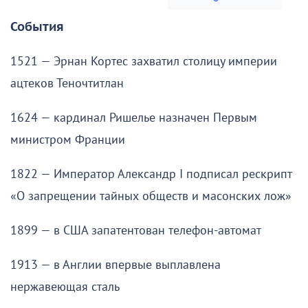
События
1521 — Эрнан Кортес захватил столицу империи
ацтеков Теночтитлан
1624 — кардинал Ришелье назначен Первым
министром Франции
1822 — Император Александр I подписал рескрипт
«О запрещении тайных обществ и масонских лож»
1899 — в США запатентован телефон-автомат
1913 — в Англии впервые выплавлена
нержавеющая сталь