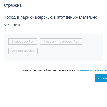
Стрижка
Поход в парикмахерскую в этот день желательно
отменить
Новороссийск
Новости Новороссийск
это интересно
Пользуясь нашим сайтом, вы соглашаетесь с
политикой обработки пе
Я сог
Ресурсоснабжающая