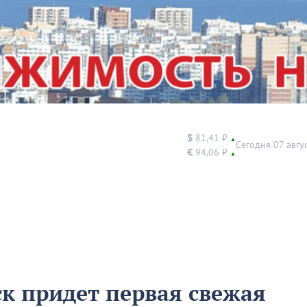
$
81,41 ₽
▲
Сегодня 07 авгу
€
94,06 ₽
▲
ск придет первая свежая