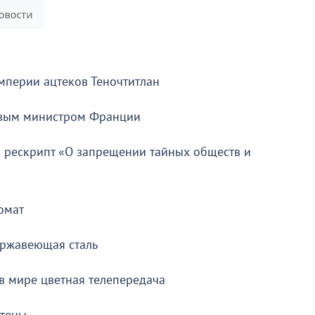
империи ацтеков Теночтитлан
рвым министром Франции
 рескрипт «О запрещении тайных обществ и
омат
ержавеющая сталь
в мире цветная телепередача