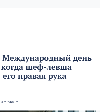
м Международный день
 когда шеф-левша
ы его правая рука
 отмечаем