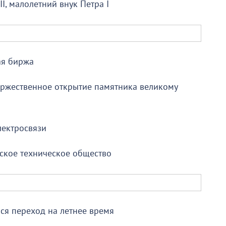
II, малолетний внук Петра I
ая биржа
торжественное открытие памятника великому
лектросвязи
сское техническое общество
ся переход на летнее время