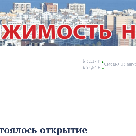
$
82,17 ₽
▲
Сегодня 08 авгу
€
94,84 ₽
▲
стоялось открытие