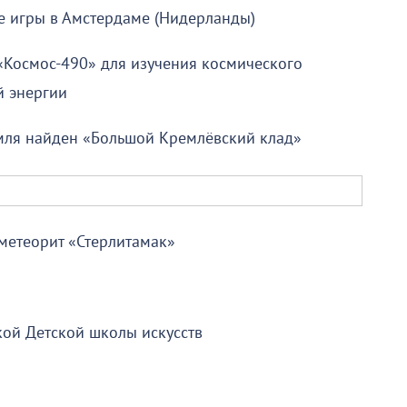
е игры в Амстердаме (Нидерланды)
«Космос-490» для изучения космического
й энергии
мля найден «Большой Кремлёвский клад»
метеорит «Стерлитамак»
кой Детской школы искусств