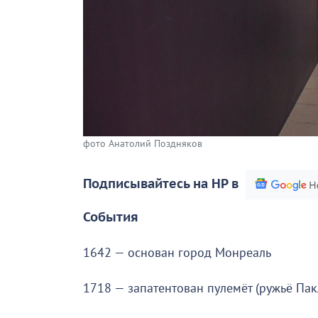
фото Анатолий Поздняков
Подписывайтесь на НР в
События
1642 — основан город Монреаль
1718 — запатентован пулемёт (ружьё Пак